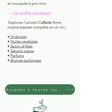
et nos packs à prix mini.
→
J’en profite maintenant
Explorez l’univers
CaBade
Votre
routine beauté complète en un clic :
•
Hydrolats
•
Huiles végétales
•
Savon d’Alep
•
Sérums visage
•
Parfums
•
Brumes parfumées
Accéder à toutes les catégories