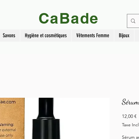
CaBade
Savons
Hygiène et cosmétiques
Vêtements Femme
Bijoux
Sérum 
P
12,00 €
Taxe Inc
Sérum an