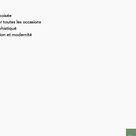
Notes
lumi
 boisée
B
r toutes les occasions
of
phistiqué
et
tion et modernité
lu
d'
re
Notes
Au
tu
éc
fl
su
ra
ja
pr
Notes
et te