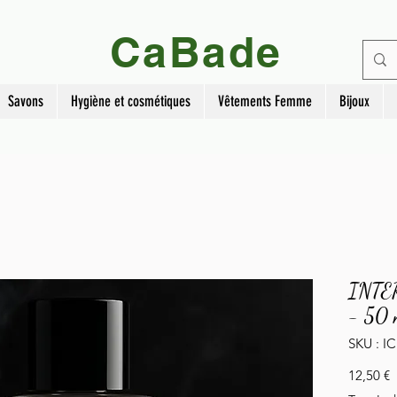
CaBade
Savons
Hygiène et cosmétiques
Vêtements Femme
Bijoux
INTER
- 50 
SKU : I
P
12,50 €