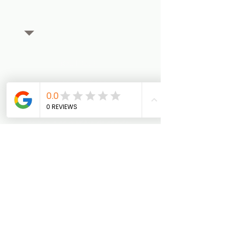
BOUTIQUE
Tous les articles
FAQ
Mentions légales
Politique en matière de cookies
Politique de confidentialité
Tel :
06 95 49 49 66
Vous souhaitez être
informé de nos offres
promotionnelles et