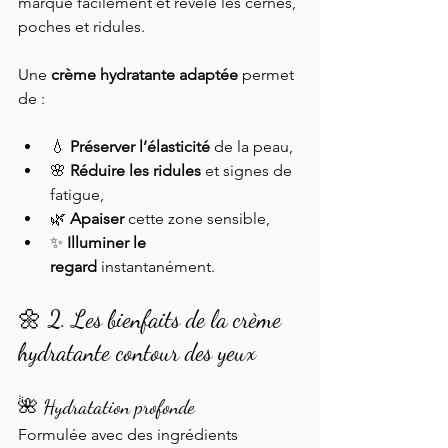
marque facilement et révèle les cernes, 
poches et ridules.
Une 
crème hydratante adaptée
 permet 
de :
💧 
Préserver l’élasticité
 de la peau,
🌸 
Réduire les ridules
 et signes de 
fatigue,
🌿 
Apaiser
 cette zone sensible,
✨ 
Illuminer le 
regard
 instantanément.
🌼 2. Les bienfaits de la crème 
hydratante contour des yeux 
🌺 Hydratation profonde
Formulée avec des ingrédients 