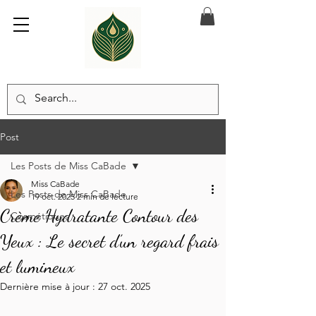
Post
Les Posts de Miss CaBade
Miss CaBade
Les Posts de Miss CaBade
19 oct. 2025
2 min de lecture
Crème Hydratante Contour des
Cosmétiques
Yeux : Le secret d’un regard frais
et lumineux
Dernière mise à jour :
27 oct. 2025